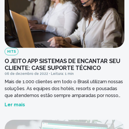
HITS
O JEITO APP SISTEMAS DE ENCANTAR SEU
CLIENTE: CASE SUPORTE TÉCNICO
06 de dezembro de 2022 • Leitura: 1 min
Mais de 1.000 clientes em todo o Brasil utilizam nossas
soluções. As equipes dos hotéis, resorts e pousadas
que atendemos estão sempre amparadas por nosso
Atendimento ao Cliente que funciona 24h, 7 dias da
Ler mais
semana – inclusive feriados e finais de semana. Nossa
metodologia está fundamentada em processos bem
lapidados e um time constantemente capacitado. […]