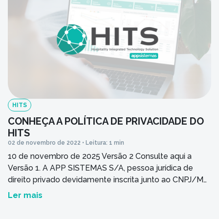
HITS
CONHEÇA A POLÍTICA DE PRIVACIDADE DO
HITS
02 de novembro de 2022 • Leitura: 1 min
10 de novembro de 2025 Versão 2 Consulte aqui a
Versão 1. A APP SISTEMAS S/A, pessoa jurídica de
direito privado devidamente inscrita junto ao CNPJ/MF
sob o nº 53.216.453/0001-16 com sede social à R.
Ler mais
Leonor Canossa Rosa, 404 – Parque Tecnológico, São
José do Rio Preto – SP, 15092-681, na cidade e