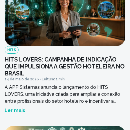
Ao informar meus dados, concordo em rece
comunicações da empresa.
Enviar
HITS
HITS LOVERS: CAMPANHA DE INDICAÇÃO
QUE IMPULSIONA A GESTÃO HOTELEIRA NO
BRASIL
14 de maio de 2026 • Leitura: 1 min
A APP Sistemas anuncia o lançamento do HITS
LOVERS, uma iniciativa criada para ampliar a conexão
entre profissionais do setor hoteleiro e incentivar a
modernização da gestão em hotéis de todo o país.
Ler mais
Mais do que uma campanha de indicação, o projeto
nasce como um movimento contínuo voltado à
disseminação de tecnologia, compartilhamento de