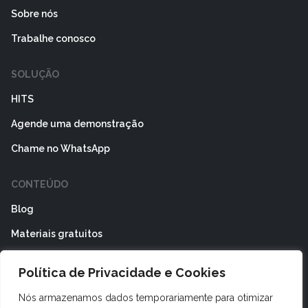
Sobre nós
Trabalhe conosco
SOLUÇÃO
HITS
Agende uma demonstração
Chame no WhatsApp
CONTEÚDO
Blog
Materiais gratuitos
ÁREA DO CLIENTE
Política de Privacidade e Cookies
HITS Store
Nós armazenamos dados temporariamente para otimizar