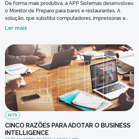
De forma mais produtiva, a APP Sistemas desenvolveu
o Monitor de Preparo para bares e restaurantes. A
solução, que substitui computadores, impressoras e
tickets, nasceu da necessidade de informar aos pontos
Ler mais
de preparo os pedidos feitos pelos clientes Com
o Monitor de Preparo para bares e restaurantes, os
colaboradores do hotel poderão saber, no momento da
[…]
HITS
CINCO RAZÕES PARA ADOTAR O BUSINESS
INTELLIGENCE