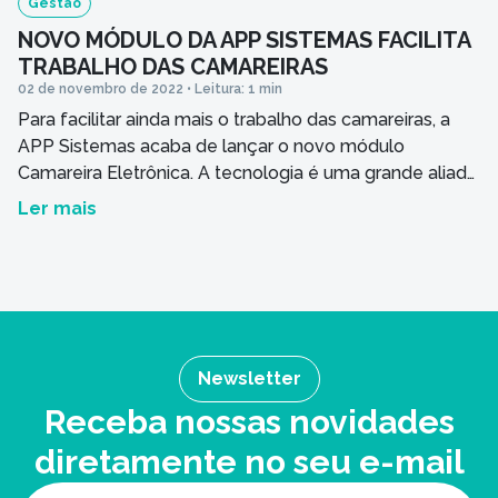
Gestão
NOVO MÓDULO DA APP SISTEMAS FACILITA
TRABALHO DAS CAMAREIRAS
02 de novembro de 2022 • Leitura: 1 min
Para facilitar ainda mais o trabalho das camareiras, a
APP Sistemas acaba de lançar o novo módulo
Camareira Eletrônica. A tecnologia é uma grande aliada
na gestão de um empreendimento do setor hoteleiro.
Ler mais
E a APP Sistemas se especializou em ciar soluções
inteligentes que automatizam e facilitam a rotina de
trabalho, seja do gestor, seja […]
Newsletter
Receba nossas novidades
diretamente no seu e-mail