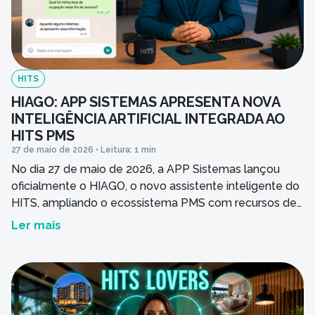
Você é cliente da APP Sistemas?
HITS
Nome do seu empreendimento hoteleiro
HIAGO: APP SISTEMAS APRESENTA NOVA
INTELIGÊNCIA ARTIFICIAL INTEGRADA AO
HITS PMS
27 de maio de 2026 • Leitura: 1 min
Seu hotel possui quantos apartamentos?
No dia 27 de maio de 2026, a APP Sistemas lançou
oficialmente o HIAGO, o novo assistente inteligente do
HITS, ampliando o ecossistema PMS com recursos de
Mensagem
inteligência artificial voltados à gestão de hotelaria e
Ler mais
reforçando seu compromisso com inovação,
tecnologia e eficiência. O lançamento ocorreu durante
o aulão de atualizações, transmissão ao vivo realizada
[…]