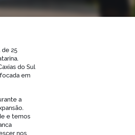
 de 25
tarina.
axias do Sul
 focada em
urante a
expansão.
de e temos
ianca
escer nos