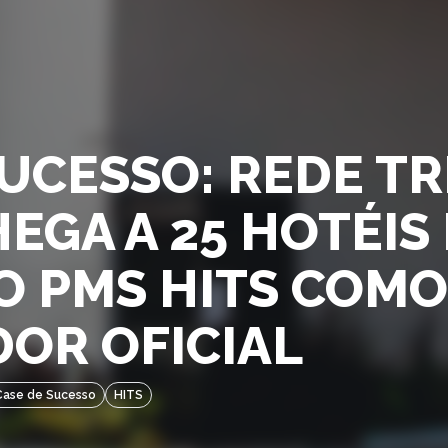
UCESSO: REDE TR
EGA A 25 HOTÉIS 
O PMS HITS COMO
OR OFICIAL
Case de Sucesso
HITS