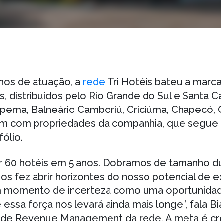
nos de atuação, a
rede
Tri Hotéis
bateu a marca
distribuídos pelo Rio Grande do Sul e Santa Ca
pema, Balneário Camboriú, Criciúma, Chapecó, C
m com propriedades da companhia, que segue
ólio.
r 60 hotéis em 5 anos. Dobramos de tamanho d
os fez abrir horizontes do nosso potencial de 
 momento de incerteza como uma oportunida
essa força nos levará ainda mais longe”, fala B
e de Revenue Management da rede. A meta é cr