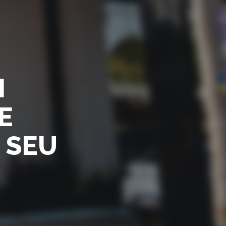
I
E
 SEU