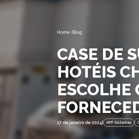
Home
Blog
CASE DE S
HOTÉIS CH
ESCOLHE 
FORNECED
17 de janeiro de 2024
|
APP Sistemas