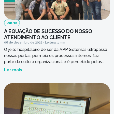
Outros
A EQUAÇÃO DE SUCESSO DO NOSSO
ATENDIMENTO AO CLIENTE
06 de dezembro de 2022 • Leitura: 1 min
O jeito hospitaleiro de ser da APP Sistemas ultrapassa
nossas portas, permeia os processos internos, faz
parte da cultura organizacional e é percebido pelos
nossos clientes que se sentem amparados,
Ler mais
especialmente por conta do nosso atendimento e
suporte.
A equação que nos guia é: NOSSO
SUPORTE AO CLIENTE = Rapidez no atendimento +
Resolução […]