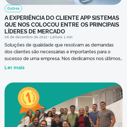
Outros
A EXPERIÊNCIA DO CLIENTE APP SISTEMAS
QUE NOS COLOCOU ENTRE OS PRINCIPAIS
LÍDERES DE MERCADO
06 de dezembro de 2022 • Leitura: 1 min
Soluções de qualidade que resolvam as demandas
dos clientes são necessárias e importantes para o
sucesso de uma empresa. Nos dedicamos nos últimos
36 anos a desenvolver softwares especialistas para a
Ler mais
gestão e a operação de hotéis, resorts e pousadas,
com constante evoluções e atualizações. Mas tão
importante quanto sistemas eficientes, foi desenvolver
uma jornada de […]