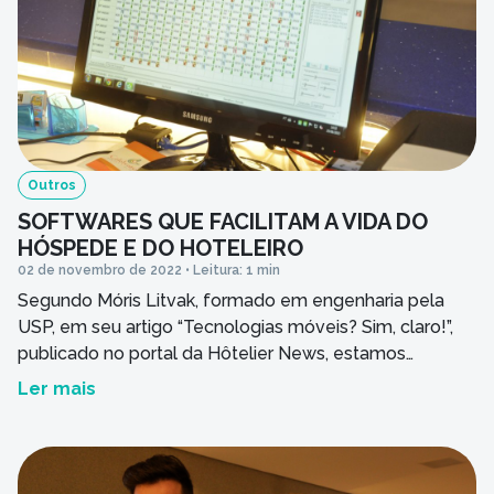
Outros
SOFTWARES QUE FACILITAM A VIDA DO
HÓSPEDE E DO HOTELEIRO
02 de novembro de 2022 • Leitura: 1 min
Segundo Móris Litvak, formado em engenharia pela
USP, em seu artigo “Tecnologias móveis? Sim, claro!”,
publicado no portal da Hôtelier News, estamos
cercados de equipamentos e softwares que facilitam a
Ler mais
vida do hóspede e do hoteleiro. Há soluções que
disponibilizam o cardápio, permitem o
acompanhamento da conta, facilitam o check-in e a
reserva, entre outras […]