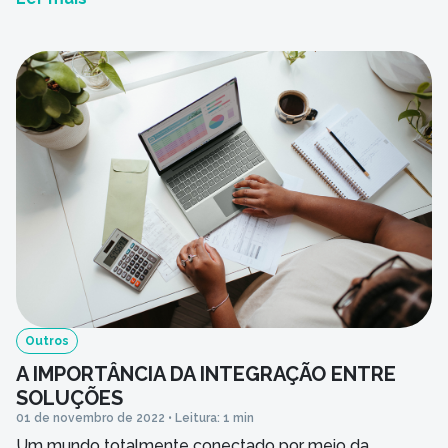
itens que os hóspedes notam em um hotel. No
entanto, agilidade no check-in e no check-out são
fatores decisivos para fidelizar o cliente. Casos
frequentes […]
Outros
A IMPORTÂNCIA DA INTEGRAÇÃO ENTRE
SOLUÇÕES
01 de novembro de 2022 • Leitura: 1 min
Um mundo totalmente conectado por meio da