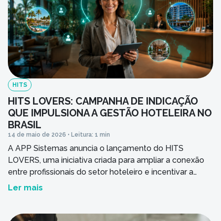
Ao informar meus dados, concordo em rece
comunicações da empresa.
Enviar
HITS
HITS LOVERS: CAMPANHA DE INDICAÇÃO
QUE IMPULSIONA A GESTÃO HOTELEIRA NO
BRASIL
14 de maio de 2026 • Leitura: 1 min
A APP Sistemas anuncia o lançamento do HITS
LOVERS, uma iniciativa criada para ampliar a conexão
entre profissionais do setor hoteleiro e incentivar a
modernização da gestão em hotéis de todo o país.
Ler mais
Mais do que uma campanha de indicação, o projeto
nasce como um movimento contínuo voltado à
disseminação de tecnologia, compartilhamento de