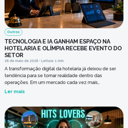
Você é cliente da APP Sistemas?
Outros
Nome do seu empreendimento hoteleiro
TECNOLOGIA E IA GANHAM ESPAÇO NA
HOTELARIA E OLÍMPIA RECEBE EVENTO DO
SETOR
26 de maio de 2026 • Leitura: 1 min
Seu hotel possui quantos apartamentos?
A transformação digital da hotelaria já deixou de ser
tendência para se tornar realidade dentro das
operações. Em um mercado cada vez mais
Mensagem
competitivo, hotéis buscam mais eficiência, integração
Ler mais
e inteligência para melhorar a experiência do hóspede
e otimizar a gestão. Esse movimento acompanha o
crescimento de destinos turísticos como Olímpia (SP),
cidade que se […]