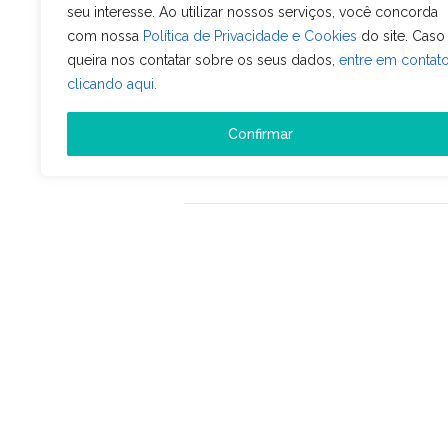
com os PMS’s. O
seu interesse. Ao utilizar nossos serviços, você concorda
Sistemas, por exe
com nossa
Política de Privacidade e Cookies
do site. Caso
queira nos contatar sobre os seus dados,
entre em contat
uma integração 
clicando aqui.
importar também o
Confirmar
Veja também