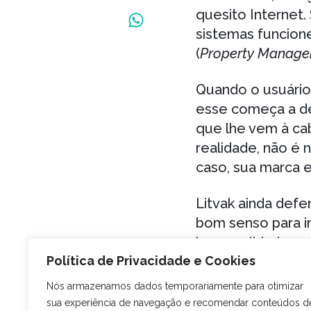
quesito Internet.
sistemas funcio
(
Property Manage
Quando o usuário
esse começa a de
que lhe vem à cab
realidade, não é 
caso, sua marca 
Litvak ainda def
bom senso para im
boa qualidade.
Política de Privacidade e Cookies
Como sabemos, 
Nós armazenamos dados temporariamente para otimizar
por isso vale ref
sua experiência de navegação e recomendar conteúdos d