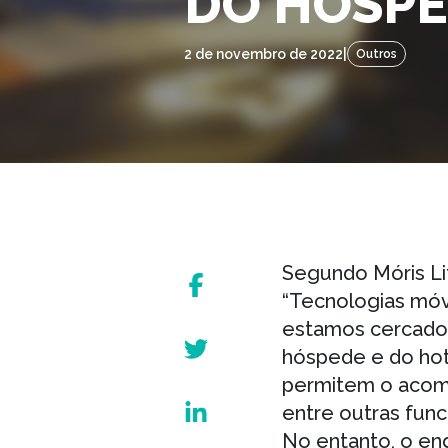
DO HÓSPE
2 de novembro de 2022
|
Outros
Segundo Móris Li
“Tecnologias móve
estamos cercados
hóspede e do hote
permitem o acomp
entre outras func
No entanto, o en