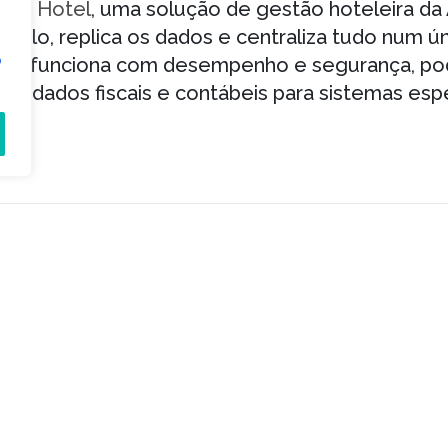
APP Hotel
, uma solução de gestão hoteleira da
mplo, replica os dados e centraliza tudo num ún
o
que funciona com desempenho e segurança, p
s dados fiscais e contábeis para sistemas espe