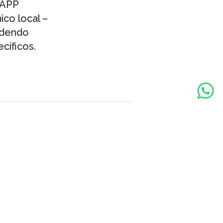
 APP
ico local –
odendo
cíficos.