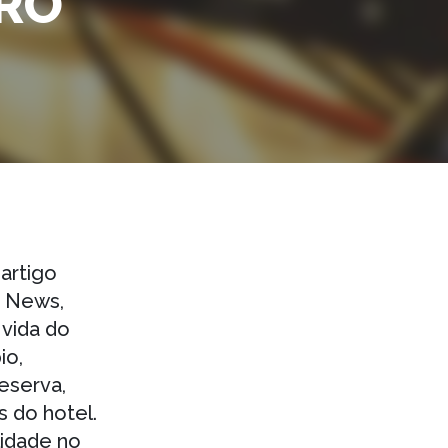
IRO
artigo
r News,
vida do
io,
eserva,
s do hotel.
lidade no