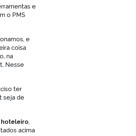
ferramentas e
om o PMS
ionamos, e
ira coisa
o, na
et. Nesse
ciso ter
t seja de
 hoteleiro
,
citados acima