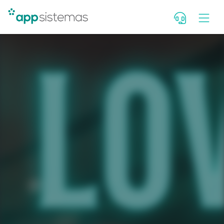
Deixe seu contato para falar c
consultor. Se você é cliente, fal
Portal de Atendimento.
Nome
WhatsApp com DDD
E-mail
Qual seu cargo?