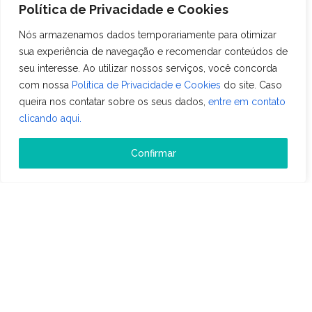
Política de Privacidade e Cookies
Nós armazenamos dados temporariamente para otimizar
sua experiência de navegação e recomendar conteúdos de
seu interesse. Ao utilizar nossos serviços, você concorda
com nossa
Política de Privacidade e Cookies
do site. Caso
Outros
queira nos contatar sobre os seus dados,
entre em contato
TECNOLOGIA E IA GANHAM ESPAÇO NA
clicando aqui.
HOTELARIA E OLÍMPIA RECEBE EVENTO
DO SETOR
Confirmar
26 de maio de 2026 • Leitura: 1 min
A transformação digital da hotelaria já deixou de ser
tendência para se tornar realidade dentro das
operações. Em um mercado cada vez mais
competitivo, hotéis buscam mais eficiência,
Ler mais
integração e inteligência para melhorar a experiência
do hóspede e otimizar a gestão. Esse movimento
acompanha o crescimento de destinos turísticos
como Olímpia (SP), cidade que se […]