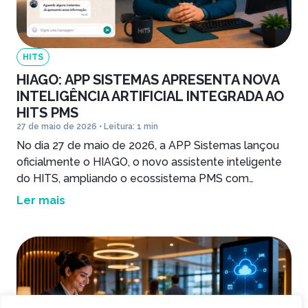
HITS
HIAGO: APP SISTEMAS APRESENTA NOVA
INTELIGÊNCIA ARTIFICIAL INTEGRADA AO
HITS PMS
27 de maio de 2026 • Leitura: 1 min
No dia 27 de maio de 2026, a APP Sistemas lançou
oficialmente o HIAGO, o novo assistente inteligente
do HITS, ampliando o ecossistema PMS com
recursos de inteligência artificial voltados à gestão
Ler mais
de hotelaria e reforçando seu compromisso com
inovação, tecnologia e eficiência. O lançamento
ocorreu durante o aulão de atualizações, transmissão
ao vivo realizada […]