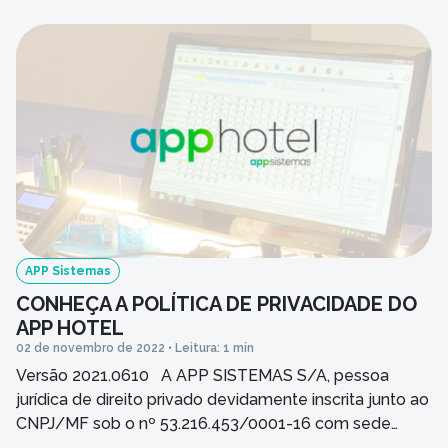
documento pode ser impresso para fins de consulta,
através do comando imprimir nas configurações de seu
navegador. Controlador e Controlador de Dados APP
SISTEMAS COMÉRCIO […]
APP Sistemas
CONHEÇA A POLÍTICA DE PRIVACIDADE DO
APP HOTEL
02 de novembro de 2022 • Leitura: 1 min
Versão 2021.0610 A APP SISTEMAS S/A, pessoa
jurídica de direito privado devidamente inscrita junto ao
CNPJ/MF sob o nº 53.216.453/0001-16 com sede
social à Rua Hamilton Cesar Zoccal, 195, Quinta das