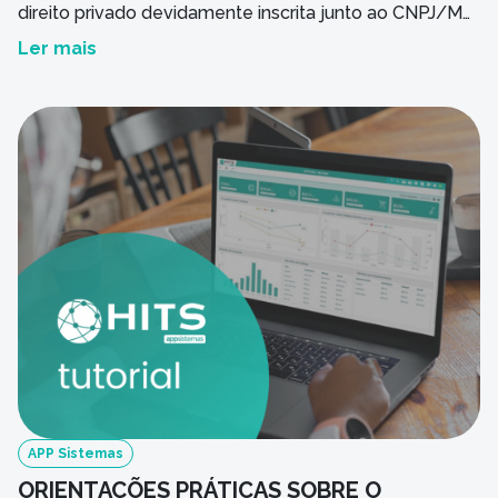
direito privado devidamente inscrita junto ao CNPJ/MF
sob o nº 53.216.453/0001-16 com sede social à R.
Ler mais
Leonor Canossa Rosa, 404 – Parque Tecnológico, São
José do Rio Preto – SP, 15092-681, na cidade e
comarca de São José […]
APP Sistemas
ORIENTAÇÕES PRÁTICAS SOBRE O