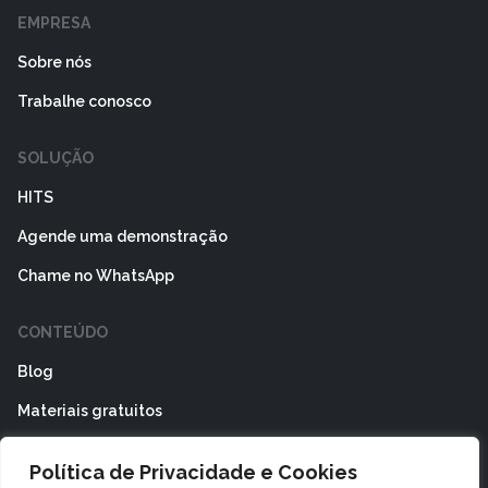
EMPRESA
Sobre nós
Trabalhe conosco
SOLUÇÃO
HITS
Agende uma demonstração
Chame no WhatsApp
CONTEÚDO
Blog
Materiais gratuitos
ÁREA DO CLIENTE
Política de Privacidade e Cookies