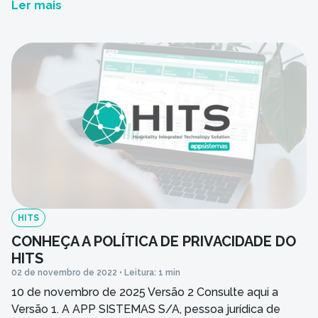
Ler mais
Paineiras, CEP: 15.080.390, na cidade e comarca de São
José do Rio Preto, Estado de São Paulo; (“APP
SISTEMAS”), tem por OBJETIVO apresentar […]
HITS
CONHEÇA A POLÍTICA DE PRIVACIDADE DO
HITS
02 de novembro de 2022 • Leitura: 1 min
10 de novembro de 2025 Versão 2 Consulte aqui a
Versão 1. A APP SISTEMAS S/A, pessoa jurídica de