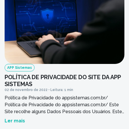
Ao informar meus dados, concordo em rece
comunicações da empresa.
Enviar
APP Sistemas
POLÍTICA DE PRIVACIDADE DO SITE DA APP
SISTEMAS
02 de novembro de 2022 • Leitura: 1 min
Política de Privacidade do appsistemas.com.br/
Política de Privacidade do appsistemas.com.br/ Este
Site recolhe alguns Dados Pessoais dos Usuários. Este
documento contém uma seção dedicada a Usuários
Ler mais
brasileiros e seus direitos de privacidade. Este