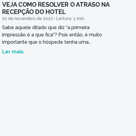
VEJA COMO RESOLVER O ATRASO NA
RECEPÇÃO DO HOTEL
01 de novembro de 2022 • Leitura: 1 min
Sabe aquele ditado que diz “a primeira
impressão é a que fica”? Pois então, é muito
importante que o hóspede tenha uma
experiência positiva com o seu hotel desde o
Ler mais
primeiro contato, concorda? Por isso, nossos
consultores selecionaram 4 tópicos que
podem ajudar seu hotel a resolver esse
problema. Confira! 1. Seja consciente e […]