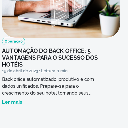
Você é cl
Nome do 
Operação
AUTOMAÇÃO DO BACK OFFICE: 5
Seu hote
VANTAGENS PARA O SUCESSO DOS
HOTÉIS
15 de abril de 2023 • Leitura: 1 min
Mensag
Back office automatizado, produtivo e com
dados unificados. Prepare-se para o
crescimento do seu hotel tornando seus
processos escaláveis e elimine erros humanos
Ler mais
na operação.
Ao infor