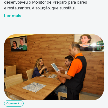
desenvolveu o Monitor de Preparo para bares
e restaurantes. A solução, que substitui
computadores, impressoras e tickets, nasceu
Ler mais
da necessidade de informar aos pontos de
preparo os pedidos feitos pelos clientes Com
o Monitor de Preparo para bares e restaurantes,
os colaboradores do hotel poderão saber, no
momento da […]
Operação