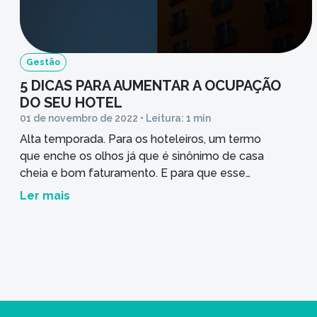
Gestão
5 DICAS PARA AUMENTAR A OCUPAÇÃO
DO SEU HOTEL
01 de novembro de 2022 • Leitura: 1 min
Alta temporada. Para os hoteleiros, um termo
que enche os olhos já que é sinônimo de casa
cheia e bom faturamento. E para que esse
cenário se mantenha o ano todo, preparamos
Ler mais
cinco dicas práticas para você aumentar a
ocupação do seu hotel. Afinal, o sonho de todo
hoteleiro é ter sempre quartos cheios! Confira:
Treine […]