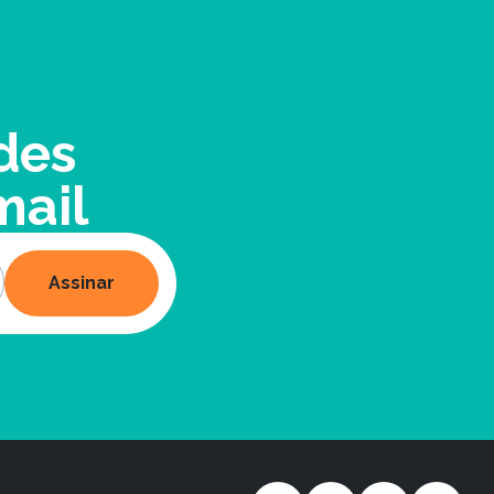
des
mail
Assinar