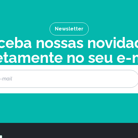
Newsletter
ceba nossas novida
etamente no seu e-