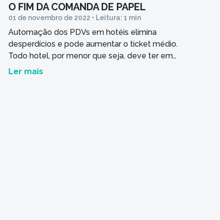
O FIM DA COMANDA DE PAPEL
01 de novembro de 2022 • Leitura: 1 min
Automação dos PDVs em hotéis elimina
desperdícios e pode aumentar o ticket médio.
Todo hotel, por menor que seja, deve ter em
seus pontos de venda (bares, restaurantes,
Ler mais
quiosques, etc.) processos organizados e
mapeados. Isso torna o atendimento mais
rápido e eficaz, fazendo com que os hóspedes
visitem esses espaços com mais frequência
durante a […]