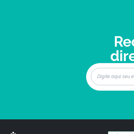
Re
dir