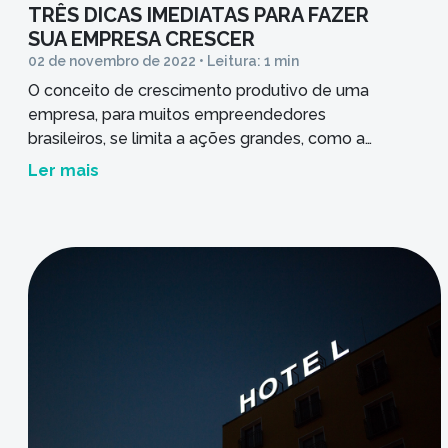
TRÊS DICAS IMEDIATAS PARA FAZER
SUA EMPRESA CRESCER
02 de novembro de 2022 • Leitura: 1 min
O conceito de crescimento produtivo de uma
empresa, para muitos empreendedores
brasileiros, se limita a ações grandes, como a
inauguração de um novo espaço, contrações
Ler mais
em massa ou faturamento muito maior do que
o esperado. Se levarmos em conta apenas
essa interpretação de crescimento, muitos
gestores se sentirão estagnados e receosos,
pois não puderam garantir grandes […]