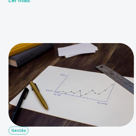
Ler mais
atingido a todos e mobilizado muita gente a
fazer alguma coisa para economizar água. Se o
seu hotel ainda não está tomando medidas
sustentáveis, saiba que […]
Gestão