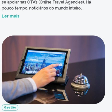
se apoiar nas OTA’s (Online Travel Agencies). Há
pouco tempo, noticiários do mundo inteiro
divulgaram que o uso de internet
Ler mais
pelos smartphones tinha ultrapassado o
número de computadores convencionais
conectados. Isso mostra que os números de
pessoas com acesso à internet se expande
todos os dias, resultando em uma […]
Gestão