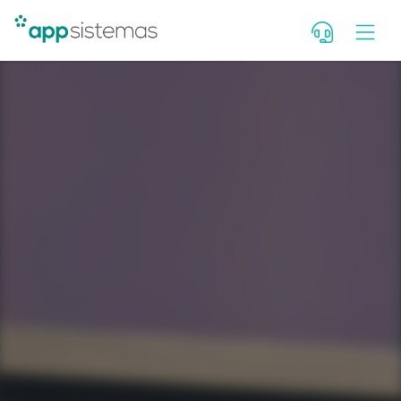
Deixe seu contato para falar c
consultor. Se você é cliente, fal
Portal de Atendimento.
Nome
WhatsApp com DDD
E-mail
Qual seu cargo?