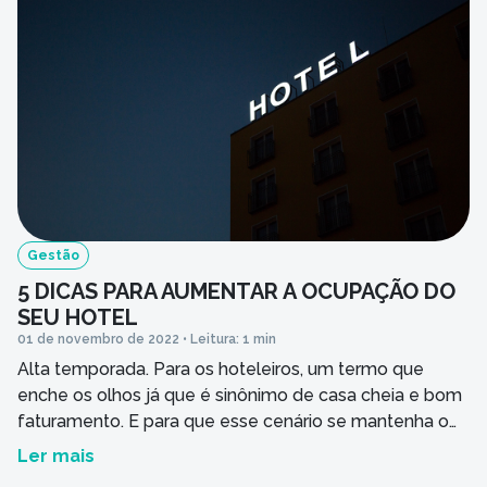
Ao informar meus dados, concordo em rece
comunicações da empresa.
Enviar
Gestão
5 DICAS PARA AUMENTAR A OCUPAÇÃO DO
SEU HOTEL
01 de novembro de 2022 • Leitura: 1 min
Alta temporada. Para os hoteleiros, um termo que
enche os olhos já que é sinônimo de casa cheia e bom
faturamento. E para que esse cenário se mantenha o
ano todo, preparamos cinco dicas práticas para você
Ler mais
aumentar a ocupação do seu hotel. Afinal, o sonho de