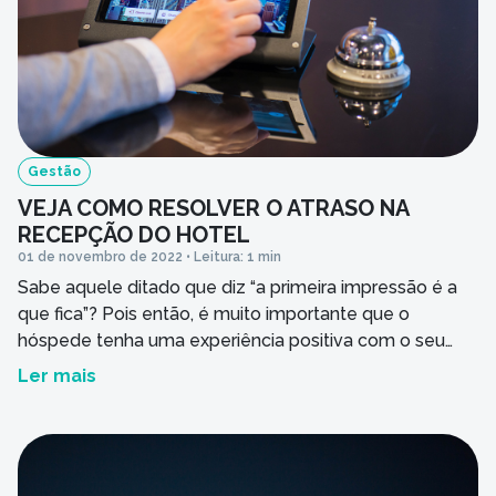
Você é cliente da APP Sistemas?
Nome do seu empreendimento hoteleiro
Gestão
VEJA COMO RESOLVER O ATRASO NA
RECEPÇÃO DO HOTEL
Seu hotel possui quantos apartamentos?
01 de novembro de 2022 • Leitura: 1 min
Sabe aquele ditado que diz “a primeira impressão é a
que fica”? Pois então, é muito importante que o
Mensagem
hóspede tenha uma experiência positiva com o seu
hotel desde o primeiro contato, concorda? Por isso,
Ler mais
nossos consultores selecionaram 4 tópicos que podem
ajudar seu hotel a resolver esse problema. Confira! 1.
Seja consciente e […]