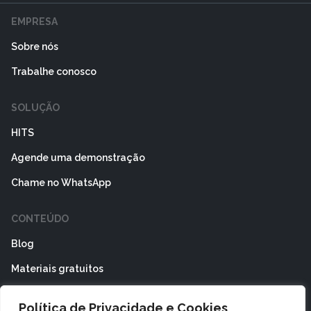
EMPRESA
Sobre nós
Trabalhe conosco
SOLUÇÃO
HITS
Agende uma demonstração
Chame no WhatsApp
CONTEÚDO
Blog
Materiais gratuitos
ÁREA DO CLIENTE
Política de Privacidade e Cookies