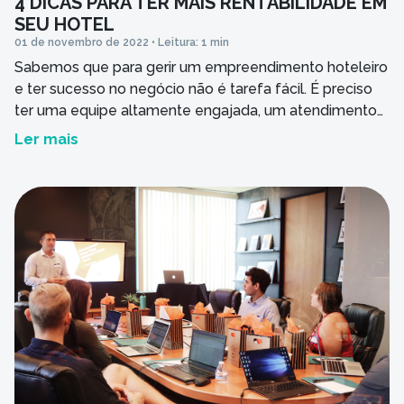
4 DICAS PARA TER MAIS RENTABILIDADE EM
SEU HOTEL
01 de novembro de 2022 • Leitura: 1 min
Sabemos que para gerir um empreendimento hoteleiro
e ter sucesso no negócio não é tarefa fácil. É preciso
ter uma equipe altamente engajada, um atendimento
diferenciado, projetar a marca do seu estabelecimento,
Ler mais
estar antenado às tendências de marca. Pode não
parecer, até por ser muitas vezes “invisível” aos olhos
do hóspede, mas a tecnologia está […]