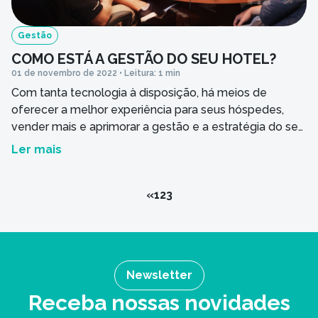
Gestão
COMO ESTÁ A GESTÃO DO SEU HOTEL?
01 de novembro de 2022 • Leitura: 1 min
Com tanta tecnologia à disposição, há meios de
oferecer a melhor experiência para seus hóspedes,
vender mais e aprimorar a gestão e a estratégia do seu
hotel. Para isso, é essencial estar ligado às tendências
Ler mais
do mercado, firmar parcerias, monitorar as avaliações e
a pontuação do seu empreendimento, sistematizar a
análise de tarifas e criar […]
«
1
2
3
Newsletter
Receba nossas novidades