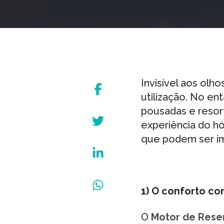
Invisível aos ol
utilização. No ent
pousadas e resort
experiência do h
que podem ser i
1) O conforto co
O
Motor de Rese