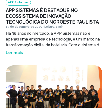
APP Sistemas
APP SISTEMAS É DESTAQUE NO
ECOSSISTEMA DE INOVAÇÃO
TECNOLÓGICA DO NOROESTE PAULISTA
19 de dezembro de 2025 • Leitura: 1 min
Há 38 anos no mercado, a APP Sistemas não é
apenas uma empresa de tecnologia, é um marco na
transformação digital da hotelaria. Com o sistema de
gestão hoteleira HITS, o mais moderno PMS do
Ler mais
mercado, tem atuação em todos os estados do
Brasil. Com sua sede em São José do Rio Preto, São
Paulo, integra há […]