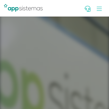
Deixe seu contato para falar c
consultor. Se você é cliente, fal
Portal de Atendimento.
Nome
WhatsApp com DDD
E-mail
Qual seu cargo?