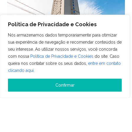
Política de Privacidade e Cookies
Nós armazenamos dados temporariamente para otimizar
sua experiência de navegação e recomendar conteúdos de
seu interesse. Ao utilizar nossos serviços, você concorda
com nossa
Política de Privacidade e Cookies
do site. Caso
APP Sistemas
queira nos contatar sobre os seus dados,
entre em contato
CASE DE SUCESSO: REDE TRI HOTÉIS
clicando aqui.
CHEGA A 25 HOTÉIS E ESCOLHE O PMS
HITS COMO SEU FORNECEDOR OFICIAL
Confirmar
17 de janeiro de 2024 • Leitura: 1 min
A rede Tri Hotéis tem planos de chegar a 60
empreendimentos em até 5 anos e para isso adquiriu
o HITS, o PMS 100% cloud, como seu software de
gestão oficial. Confira a entrevista com Bianca
Ler mais
Sgarioni.