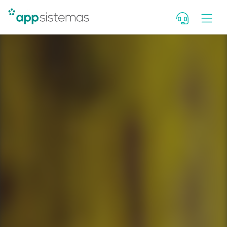
Deixe seu contato para falar c
consultor. Se você é cliente, fal
Portal de Atendimento.
Nome
WhatsApp com DDD
E-mail
Qual seu cargo?