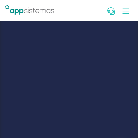
Deixe seu contato para falar c
consultor. Se você é cliente, fal
Portal de Atendimento.
Nome
WhatsApp com DDD
E-mail
Qual seu cargo?