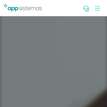
Deixe seu contato para falar c
consultor. Se você é cliente, fal
Portal de Atendimento.
Nome
WhatsApp com DDD
E-mail
Qual seu cargo?