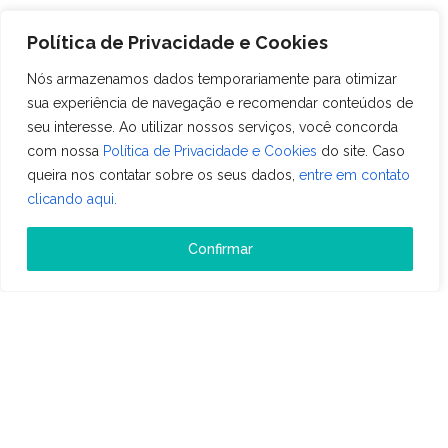
Brasil. Com sua sede em São José do Rio Preto, São
Política de Privacidade e Cookies
Paulo, integra há […]
Nós armazenamos dados temporariamente para otimizar
sua experiência de navegação e recomendar conteúdos de
seu interesse. Ao utilizar nossos serviços, você concorda
com nossa
Política de Privacidade e Cookies
do site. Caso
queira nos contatar sobre os seus dados,
entre em contato
clicando aqui.
Confirmar
APP Sistemas
APP SISTEMAS É DESTAQUE NO
ECOSSISTEMA DE INOVAÇÃO
TECNOLÓGICA DO NOROESTE PAULISTA
20 de dezembro de 2024 • Leitura: 1 min
A APP Sistemas não atua sozinha. Como parte da