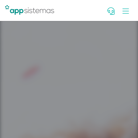
Deixe seu contato para falar c
consultor. Se você é cliente, fal
Portal de Atendimento.
Nome
WhatsApp com DDD
E-mail
Qual seu cargo?