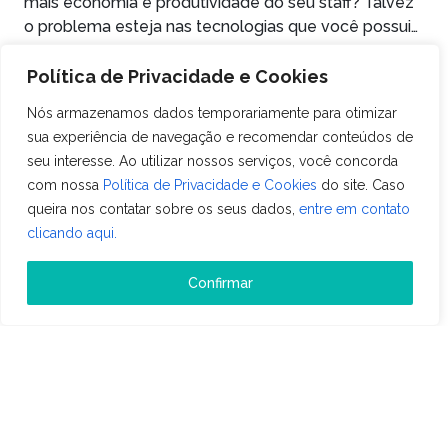
mais economia e produtividade do seu staff? Talvez
o problema esteja nas tecnologias que você possui
no seu hotel - entenda mais no artigo.
Ler mais
Política de Privacidade e Cookies
Nós armazenamos dados temporariamente para otimizar
sua experiência de navegação e recomendar conteúdos de
seu interesse. Ao utilizar nossos serviços, você concorda
com nossa
Política de Privacidade e Cookies
do site. Caso
queira nos contatar sobre os seus dados,
entre em contato
clicando aqui.
Confirmar
Gestão
COMO AVALIAR O CUSTO X BENEFÍCIO DO
SOFTWARE DE GESTÃO DO SEU HOTEL?