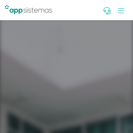
Deixe seu contato para falar c
consultor. Se você é cliente, fal
Portal de Atendimento.
Nome
WhatsApp com DDD
E-mail
Qual seu cargo?