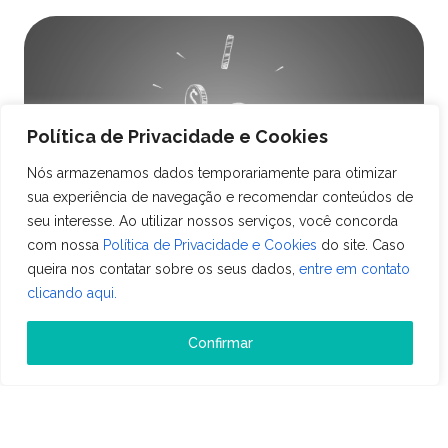
Política de Privacidade e Cookies
Nós armazenamos dados temporariamente para otimizar
sua experiência de navegação e recomendar conteúdos de
seu interesse. Ao utilizar nossos serviços, você concorda
com nossa
Política de Privacidade e Cookies
do site. Caso
queira nos contatar sobre os seus dados,
entre em contato
clicando aqui.
Gestão
COMO AVALIAR O CUSTO X BENEFÍCIO DO
Confirmar
SOFTWARE DE GESTÃO DO SEU HOTEL?
09 de maio de 2023 • Leitura: 1 min
Uma boa relação custo x benefício significa que um
produto ou serviço oferece um equilíbrio entre o