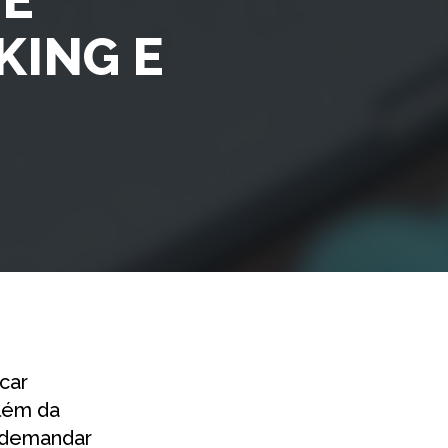
KING E
car
lém da
e demandar