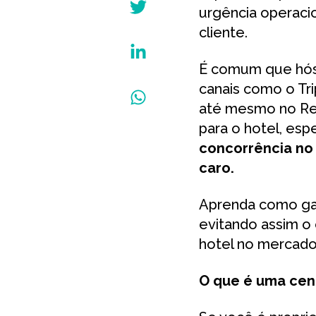
urgência operaci
cliente.
É comum que hósp
canais como o Tr
até mesmo no Re
para o hotel, esp
concorrência no 
caro.
Aprenda como gar
evitando assim 
hotel no mercado
O que é uma cent