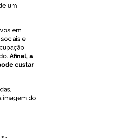
 de um
ivos em
sociais e
ocupação
ado.
Afinal, a
pode custar
das,
 a imagem do